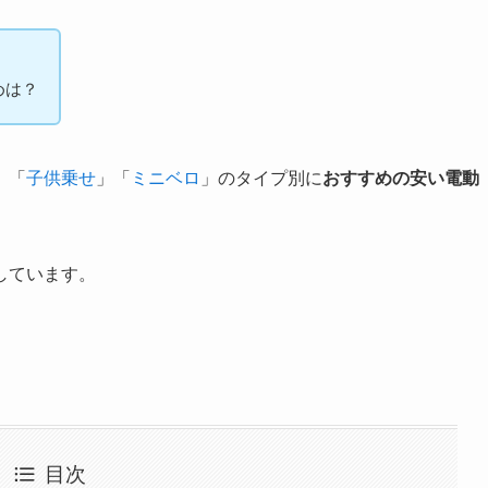
めは？
」「
子供乗せ
」「
ミニベロ
」のタイプ別に
おすすめの安い電動
しています。
目次