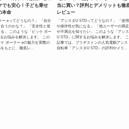
マでも安心！子ども乗せ
当に買い？評判とデメリットも徹
の本命
レビュー
ラー eってどうなの？」 「自分
「アシスタU STDってどうなの？」 「使
合うのかな？」 「安全性と使
や操作性が気になる」 「他ユーザーの満
る」 このような「ビッケ ポー
や不満点を知りたい」 このような「アシ
するお悩みを解決します。 この
U STD」に関するお悩みを解決します。 
ケ ポーラー eの魅力を実際の
記事では、ブリヂストンの人気電動アシス
をもとに、徹底レ...
自転車「アシスタU STD」の評判やメリ...