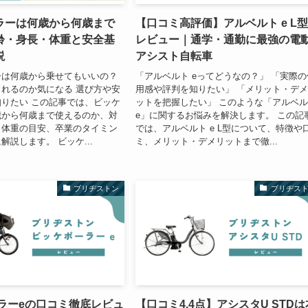
ラーは何歳から何歳まで
【口コミ高評価】アルベルト e L
齢・身長・体重と安全基
レビュー｜通学・通勤に最強の電
説
アシスト自転車
ーは何歳から乗せてもいいの？
「アルベルト eってどうなの？」 「実際の
れるのか気になる 選び方や安
用感や評判を知りたい」 「メリット・デ
りたい この記事では、ビッケ
ットを把握したい」 このような「アルベ
歳から何歳まで使えるのか、対
e」に関するお悩みを解決します。 この記
・体重の目安、卒業のタイミン
では、アルベルト e L型について、特徴や
解説します。 ビッケ...
ミ、メリット・デメリットまで徹...
ブリヂストン
ブリヂス
ーラーeの口コミ徹底レビュ
【口コミ4.4点】アシスタU STDは