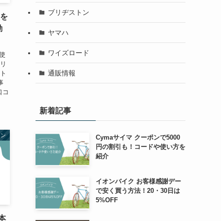
ブリヂストン
型を
動
ヤマハ
ワイズロード
使
メリ
通販情報
ルト
事
口コ
新着記事
トン
Cymaサイマ クーポンで5000
円の割引も！コードや使い方を
紹介
イオンバイク お客様感謝デー
で安く買う方法！20・30日は
5%OFF
本