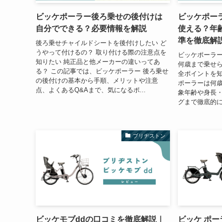
ビッケポーラー後ろ乗せの後付けは
ビッケポー
自分でできる？必要情報を解説
使える？年
準を徹底解
後ろ乗せチャイルドシートを後付けしたい ど
うやって付けるの？ 取り付ける際の注意点を
ビッケポーラ
知りたい 純正品と他メーカーの違いってあ
何歳まで乗せら
る？ この記事では、ビッケポーラー 後ろ乗せ
全ポイントを知
の後付けの基本から手順、メリットや注意
ポーラーは何
点、よくあるQ&Aまで、気になるポ...
象年齢や身長
グまで徹底的に
ブリヂストン
ビッケモブddの口コミを徹底解説｜
ビッケ ポ